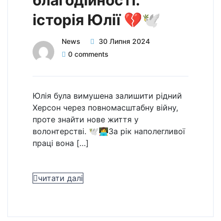
історія Юлії 💔🕊️
News
30 Липня 2024
0 comments
Юлія була вимушена залишити рідний
Херсон через повномасштабну війну,
проте знайти нове життя у
волонтерстві. 🕊️👩‍💻За рік наполегливої
праці вона […]
читати далі