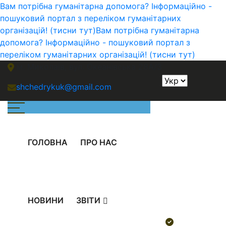
Вам потрібна гуманітарна допомога? Інформаційно -
пошуковий портал з переліком гуманітарних
організацій! (тисни тут)
Вам потрібна гуманітарна
допомога? Інформаційно - пошуковий портал з
переліком гуманітарних організацій! (тисни тут)
м. Миколаів, вул. Океанівська 28А/3
shchedrykuk@gmail.com
ГОЛОВНА
ПРО НАС
НОВИНИ
ЗВІТИ