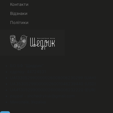
Контакти
Відзнаки
Політики
БО БФ “Щедрик”
єдрпоу: 44724531
UA133052990000026008006230299 (UAH)
UA353052990000026001046239440 (USD)
UA413052990000026008006232220 (EUR)
paypal - shchedrykuk@gmail.com
Миколаїв, Україна