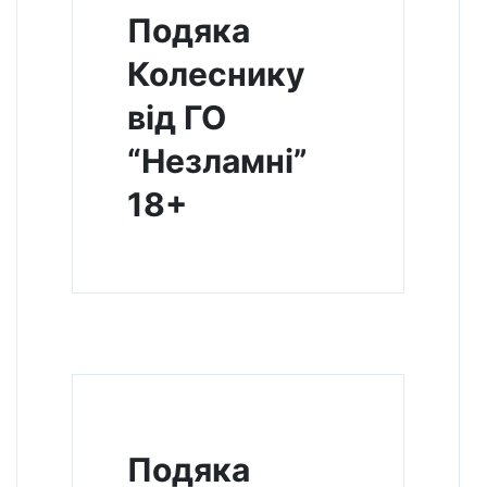
Подяка
Колеснику
від ГО
“Незламні”
18+
Подяка