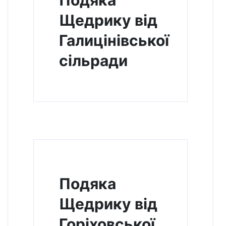
Подяка
Щедрику від
Галицінівської
сільради
Подяка
Щедрику від
Горіховської