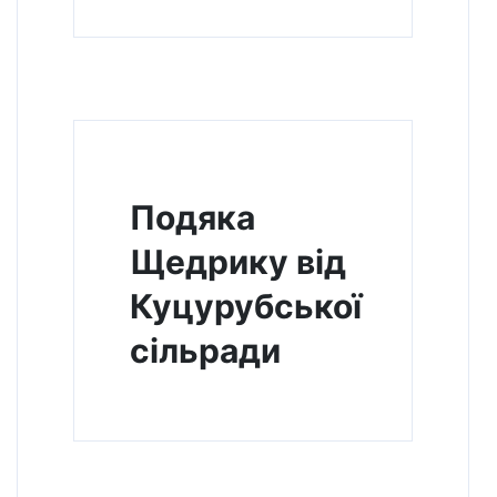
Подяка
Щедрику від
Куцурубської
сільради