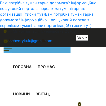
Вам потрібна гуманітарна допомога? Інформаційно -
пошуковий портал з переліком гуманітарних
організацій! (тисни тут)
Вам потрібна гуманітарна
допомога? Інформаційно - пошуковий портал з
переліком гуманітарних організацій! (тисни тут)
м. Миколаів, вул. Океанівська 28А/3
shchedrykuk@gmail.com
ГОЛОВНА
ПРО НАС
НОВИНИ
ЗВІТИ