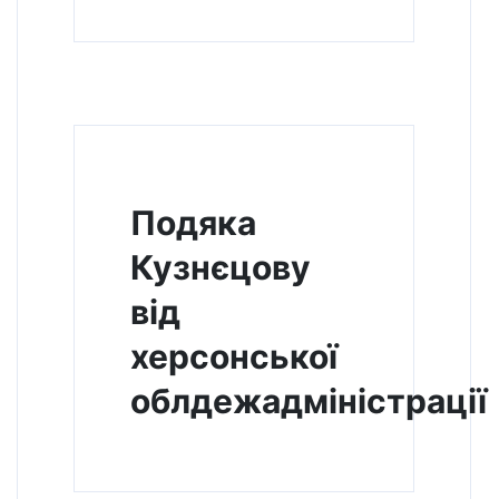
Подяка
Кузнєцову
від
херсонської
облдежадміністрації