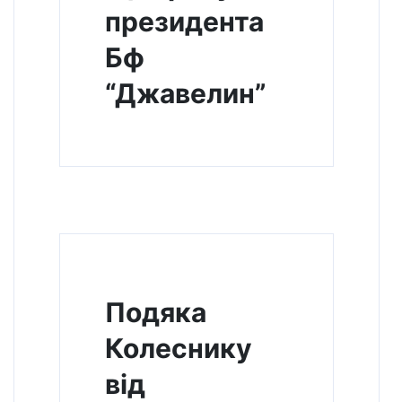
президента
Бф
“Джавелин”
Подяка
Колеснику
від