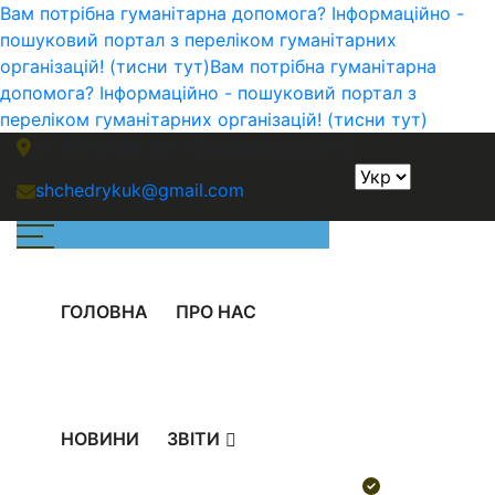
Вам потрібна гуманітарна допомога? Інформаційно -
пошуковий портал з переліком гуманітарних
організацій! (тисни тут)
Вам потрібна гуманітарна
допомога? Інформаційно - пошуковий портал з
переліком гуманітарних організацій! (тисни тут)
м. Миколаів, вул. Океанівська 28А/3
shchedrykuk@gmail.com
ГОЛОВНА
ПРО НАС
НОВИНИ
ЗВІТИ