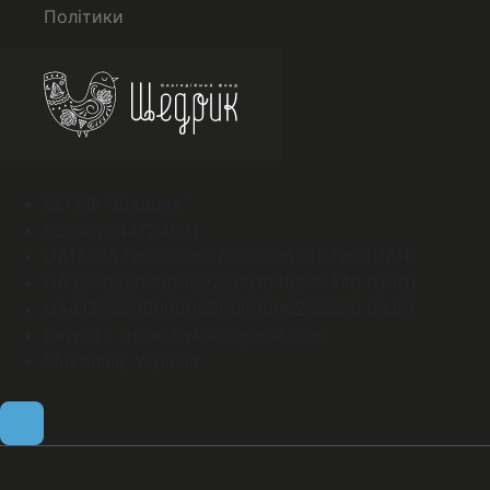
Політики
БО БФ “Щедрик”
єдрпоу: 44724531
UA133052990000026008006230299 (UAH)
UA353052990000026001046239440 (USD)
UA413052990000026008006232220 (EUR)
paypal - shchedrykuk@gmail.com
Миколаїв, Україна