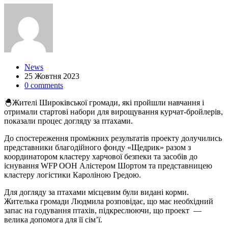
News
25 Жовтня 2023
0 comments
🐣
Жителі Широківської громади, які пройшли навчання і
отримали стартові набори для вирощування курчат-бройлерів,
показали процес догляду за птахами.
До спостереження проміжних результатів проекту долучились
представники благодійного фонду «Щедрик» разом з
координатором кластеру харчової безпеки та засобів до
існування WFP ООН Алістером Шортом та представницею
кластеру логістики Кароліною Гредою.
Для догляду за птахами місцевим були видані корми.
Жителька громади Людмила розповідає, що має необхідний
запас на годування птахів, підкреслюючи, що проект
—
велика допомога для її сім’ї.