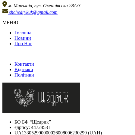
м. Миколаів, вул. Океанівська 28А/3
shchedrykuk@gmail.com
МЕНЮ
Головна
Новини
Про Нас
Контакти
Відзнаки
Політики
БО БФ “Щедрик”
єдрпоу: 44724531
UA133052990000026008006230299 (UAH)