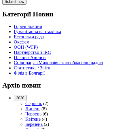
Submit now
Категорії Новин
Горячі новини
Гуманітарна вантажівка
Естонська рада
Оксфам
ООН (WFP)
Партнерство з IRC
Плани / Анонси
Співпраця з Миколаївською обласною радою
Статистика / Звіти
Філія в Болгарії
Архів новин
2026
Серпень
(2)
Липень
(8)
Червень
(6)
Квітень
(4)
Березень
(2)