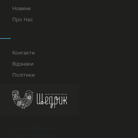
Новини
Про Нас
Контакти
Відзнаки
Політики
БО БФ “Щедрик”
єдрпоу: 44724531