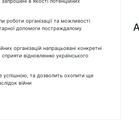
 запрошені в якості потенційних
и роботи організації та можливості
А
нітарної допомоги постраждалому
ійних організацій напрацьовані конкретні
 сприяти відновленню українського
е успішною, та дозволить охопити ще
аслідок війни