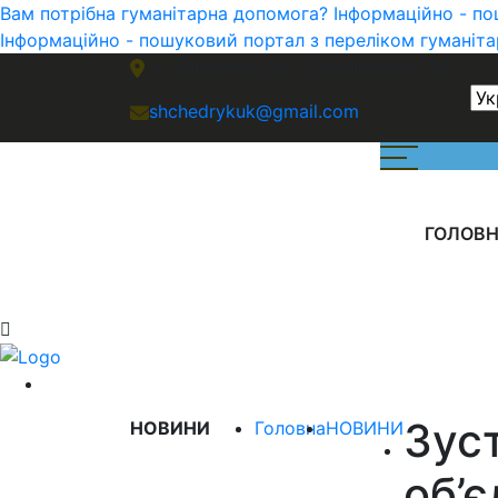
Вам потрібна гуманітарна допомога? Інформаційно - пош
Інформаційно - пошуковий портал з переліком гуманітар
м. Миколаів, вул. Океанівська 28А/3
shchedrykuk@gmail.com
ГОЛОВ
Зус
НОВИНИ
Головна
НОВИНИ
об’