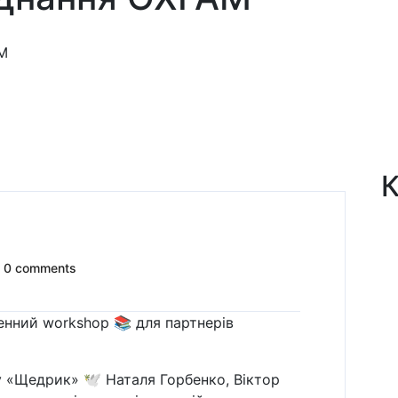
К
0 comments
денний workshop 📚 для партнерів
«Щедрик» 🕊️ Наталя Горбенко, Віктор