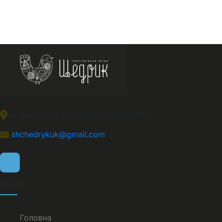
м. Миколаів, вул. Океанівська 28А/3
shchedrykuk@gmail.com
МЕНЮ
Головна